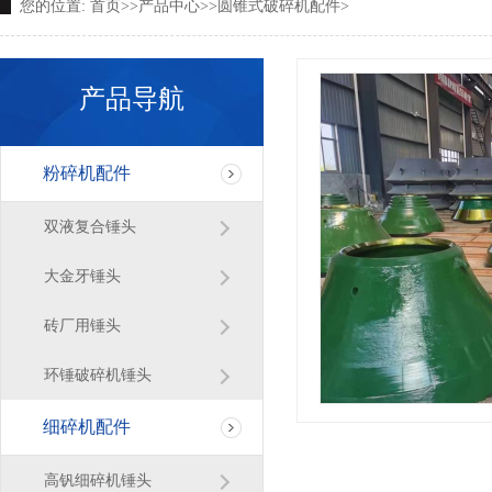
您的位置:
首页
>>
产品中心
>>
圆锥式破碎机配件
>
产品导航
粉碎机配件
双液复合锤头
大金牙锤头
砖厂用锤头
环锤破碎机锤头
细碎机配件
高钒细碎机锤头