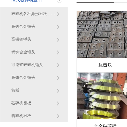
破碎机各种异形衬板、篦条
高钒合金锤头
高锰钢锤头
钨钛合金锤头
反击块
可逆式破碎机锤头
高铬合金锤头
筛板
破碎机篦板
粉碎机衬板
合金破碎壁