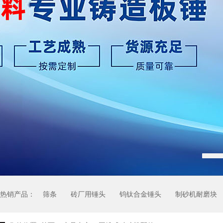
热销产品：
筛条
砖厂用锤头
钨钛合金锤头
制砂机耐磨块