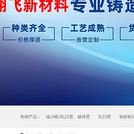
热销产品：
锰18铬2轧臼壁、破碎壁
轧臼壁
制砂机