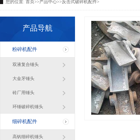
您的位置:
首页
>>
产品中心
>>
反击式破碎机配件
>
产品导航
粉碎机配件
双液复合锤头
大金牙锤头
砖厂用锤头
环锤破碎机锤头
细碎机配件
高钒细碎机锤头