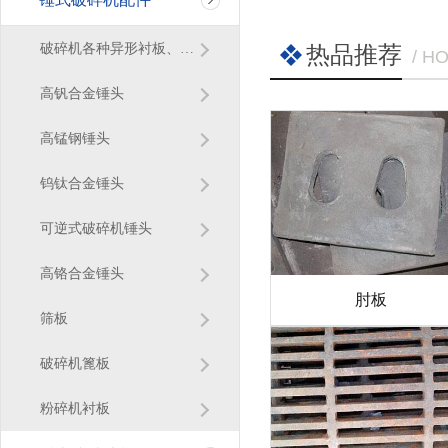
破碎机各种异形衬板、篦条
热品推荐
/ H
高钒合金锤头
高锰钢锤头
钨钛合金锤头
可逆式破碎机锤头
高铬合金锤头
肘板
筛板
破碎机篦板
粉碎机衬板