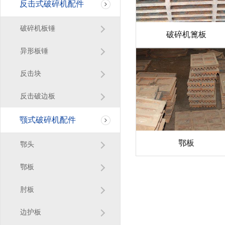
反击式破碎机配件
破碎机板锤
破碎机篦板
异形板锤
反击块
反击破边板
颚式破碎机配件
鄂板
鄂头
鄂板
肘板
边护板