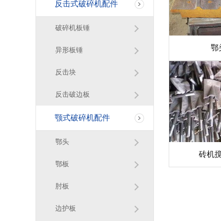
反击式破碎机配件
破碎机板锤
鄂
异形板锤
反击块
反击破边板
颚式破碎机配件
鄂头
砖机
鄂板
肘板
边护板