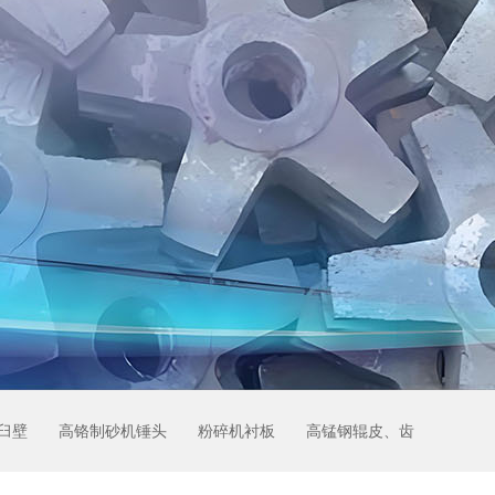
臼壁
高铬制砂机锤头
粉碎机衬板
高锰钢辊皮、齿