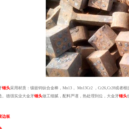
牙
锤头
采用材质：镶嵌钨钛合金棒，Mn13， Mn13Cr2 ，Cr26,Cr
造。德强实业大金牙
锤头
做工细腻，配料严谨，热处理到位，大金牙
锤头
破边板
块