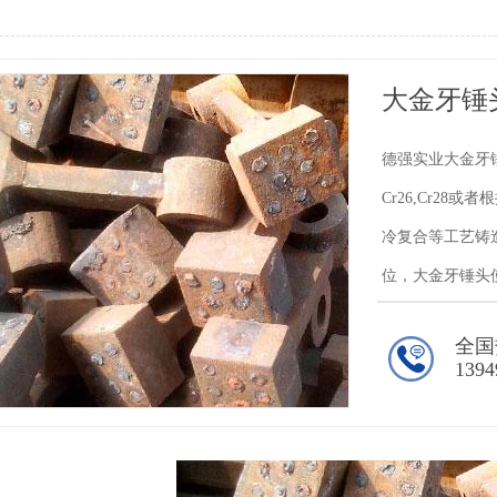
大金牙锤
德强实业大金牙锤
Cr26,Cr2
冷复合等工艺铸
位，大金牙锤头使
全国
1394