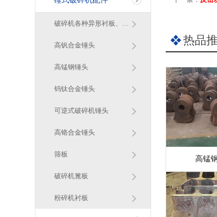
破碎机各种异形衬板、篦条
热品
高钒合金锤头
高锰钢锤头
钨钛合金锤头
可逆式破碎机锤头
高铬合金锤头
筛板
高锰
破碎机篦板
粉碎机衬板