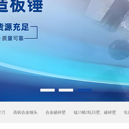
拌刀
高钒合金锤头
合金破碎壁
锰13铬2轧臼壁、破碎壁
轧