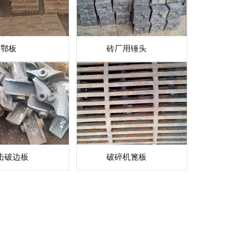
鄂板
砖厂用锤头
击破边板
破碎机篦板