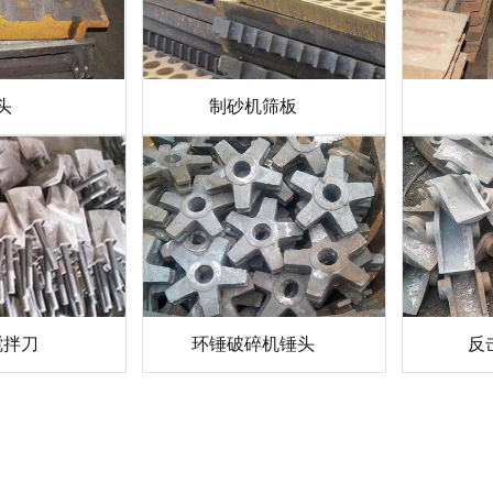
头
制砂机筛板
搅拌刀
环锤破碎机锤头
反