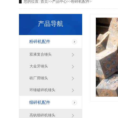
您的位置:
首页
>>
产品中心
>>
粉碎机配件
>
产品导航
粉碎机配件
双液复合锤头
大金牙锤头
砖厂用锤头
环锤破碎机锤头
细碎机配件
高钒细碎机锤头