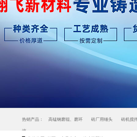
热销产品：
高锰钢磨辊、磨环
砖厂用锤头
砖机搅
滚